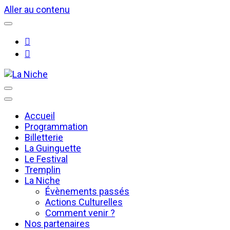
Aller au contenu
La Niche – Le cœur culturel du chien à plumes !
La Niche
Accueil
Programmation
Billetterie
La Guinguette
Le Festival
Tremplin
La Niche
Évènements passés
Actions Culturelles
Comment venir ?
Nos partenaires